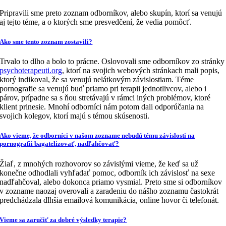
Pripravili sme preto zoznam odborníkov, alebo skupín, ktorí sa venujú
aj tejto téme, a o ktorých sme presvedčení, že vedia pomôcť.
Ako sme tento zoznam zostavili?
Trvalo to dlho a bolo to prácne. Oslovovali sme odborníkov zo stránky
psychoterapeuti.org
, ktorí na svojich webových stránkach mali popis,
ktorý indikoval, že sa venujú nelátkovým závislostiam. Téme
pornografie sa venujú buď priamo pri terapii jednotlivcov, alebo i
párov, prípadne sa s ňou stretávajú v rámci iných problémov, ktoré
klient prinesie. Mnohí odborníci nám potom dali odporúčania na
svojich kolegov, ktorí majú s témou skúsenosti.
Ako vieme, že odborníci v našom zozname nebudú tému závislosti na
pornografii bagatelizovať, nadľahčovať?
Žiaľ, z mnohých rozhovorov so závislými vieme, že keď sa už
konečne odhodlali vyhľadať pomoc, odborník ich závislosť na sexe
nadľahčoval, alebo dokonca priamo vysmial. Preto sme si odborníkov
v zozname naozaj overovali a zaradeniu do nášho zoznamu častokrát
predchádzala dlhšia emailová komunikácia, online hovor či telefonát.
Vieme sa zaručiť za dobré výsledky terapie?