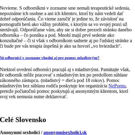
Nevieme. S odborníkmi v zozname sme nemali terapeutické sedenia,
nepoznáme ich osobne a ani ich klientov, ktorí by nám vedeli dať
dobré odporúčania. Čo vieme zaručiť je jedine to, že závislosť na
pornografii berú ako vážny problém, s ktorým sa vo svojej praxi už
stretávajú. Odporúčame vám, aby ste si dobre prezreli stránku daného
odborníka – čo ponúka a pod. Mnohí majú prvé sedenie ako
konzultačné – či si však s odborníkom sadnete aj po ľudskej stránke a
či bude pre vás terapia úspešná je ako sa hovorí „vo hviezdach“.
Sú odborníci v zozname vhodní aj pre pomoc mladistvým?
Niektorí uvedení odborníci pracujú aj s mladistvými. Pamätajte však,
že odborník môže pracovať s mladistvým len po predošlom súhlase
zákonného zástupcu. (mladistvý = dieťa pod 18 rokov). Pomoc
mladistvým bez súhlasu rodiča poskytuje len organizácia
NePornu
,
pretože počiatočnú pomoc poskytujú aj anonymným klientom, ktorí
svoj vek nemusia nutne deklarovať.
Celé Slovensko
Anonymní sexholici /
anonymnisexholici.sk