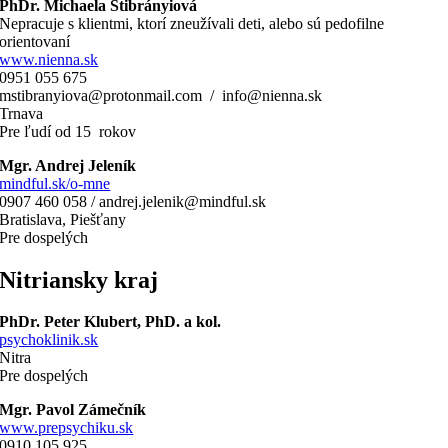
PhDr. Michaela Štibrányiová
Nepracuje s klientmi, ktorí zneužívali deti, alebo sú pedofilne
orientovaní
www.nienna.sk
0951 055 675
mstibranyiova@protonmail.com / info@nienna.sk
Trnava
Pre ľudí od 15 rokov
Mgr. Andrej Jeleník
mindful.sk/o-mne
0907 460 058 / andrej.jelenik@mindful.sk
Bratislava, Piešťany
Pre dospelých
Nitriansky kraj
PhDr. Peter Klubert, PhD. a kol.
psychoklinik.sk
Nitra
Pre dospelých
Mgr. Pavol Zámečník
www.prepsychiku.sk
0910 105 925