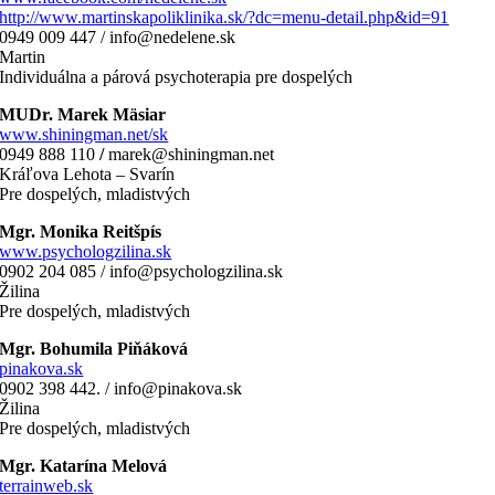
http://www.martinskapoliklinika.sk/?dc=menu-detail.php&id=91
0949 009 447 / info@nedelene.sk
Martin
Individuálna a párová psychoterapia pre dospelých
MUDr. Marek Mäsiar
www.shiningman.net/sk
0949 888 110
/
marek@shiningman.net
Kráľova Lehota – Svarín
Pre dospelých, mladistvých
Mgr. Monika Reitšpís
www.psychologzilina.sk
0902 204 085 / info@psychologzilina.sk
Žilina
Pre dospelých, mladistvých
Mgr. Bohumila Piňáková
pinakova.sk
0902 398 442. / info@pinakova.sk
Žilina
Pre dospelých, mladistvých
Mgr. Katarína Melová
terrainweb.sk