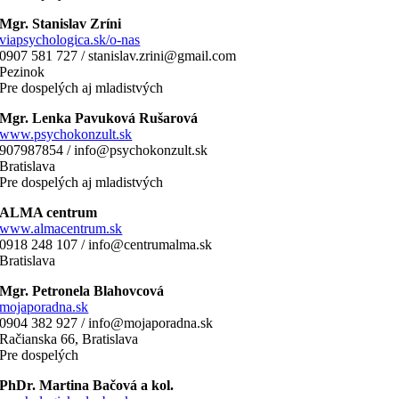
Mgr. Stanislav Zríni
viapsychologica.sk/o-nas
0907 581 727 / stanislav.zrini@gmail.com
Pezinok
Pre dospelých aj mladistvých
Mgr. Lenka Pavuková Rušarová
www.psychokonzult.sk
907987854 / info@psychokonzult.sk
Bratislava
Pre dospelých aj mladistvých
ALMA centrum
www.almacentrum.sk
0918 248 107 / info@centrumalma.sk
Bratislava
Mgr. Petronela Blahovcová
mojaporadna.sk
0904 382 927 / info@mojaporadna.sk
Račianska 66, Bratislava
Pre dospelých
PhDr. Martina Bačová a kol.