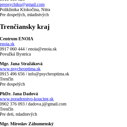
prepsychiku@gmail.com
Poliklinika Klokočina, Nitra
Pre dospelých, mladistvých
Trenčiansky kraj
Centrum ENOIA
enoia.sk
0917 060 444 / enoia@enoia.sk
Považká Bystrica
Mgr. Jana Stražáková
www.psycheoptima.sk
0915 496 656 / info@psycheoptima.sk
Trenčín
Pre dospelých
PhDr. Jana Dadová
www.poradenstvo-koucing.sk
0902 376 093
/
dadova.j@gmail.com
Trenčín
Pre deti, mladistvých
Mgr. Miroslav Záhumenský