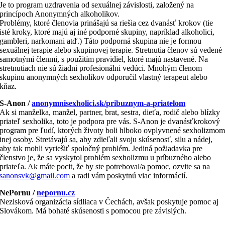
Je to program uzdravenia od sexuálnej závislosti, založený na
princípoch Anonymných alkoholikov.
Problémy, ktoré členovia prinášajú sa riešia cez dvanásť krokov (tie
isté kroky, ktoré majú aj iné podporné skupiny, napríklad alkoholici,
gambleri, narkomani atď.) Táto podporná skupina nie je formou
sexuálnej terapie alebo skupinovej terapie. Stretnutia členov sú vedené
samotnými členmi, s použitím pravidiel, ktoré majú nastavené. Na
stretnutiach nie sú žiadni profesionálni vedúci. Mnohým členom
skupinu anonymných sexholikov odporučil vlastný terapeut alebo
kňaz.
S-Anon /
anonymnisexholici.sk/pribuznym-a-priatelom
Ak si manželka, manžel, partner, brat, sestra, dieťa, rodič alebo blízky
priateľ sexholika, toto je podpora pre vás. S-Anon je dvanásťkrokový
program pre ľudí, ktorých životy boli hlboko ovplyvnené sexholizmo
inej osoby. Stretávajú sa, aby zdieľali svoju skúsenosť, silu a nádej,
aby tak mohli vyriešiť spoločný problém. Jediná požiadavka pre
členstvo je, že sa vyskytol problém sexholizmu u príbuzného alebo
priateľa. Ak máte pocit, že by ste potreboval/a pomoc, ozvite sa na
sanonsvk@gmail.com
a radi vám poskytnú viac informácií.
NePornu /
nepornu.cz
Nezisková organizácia sídliaca v Čechách, avšak poskytuje pomoc aj
Slovákom. Má bohaté skúsenosti s pomocou pre závislých.