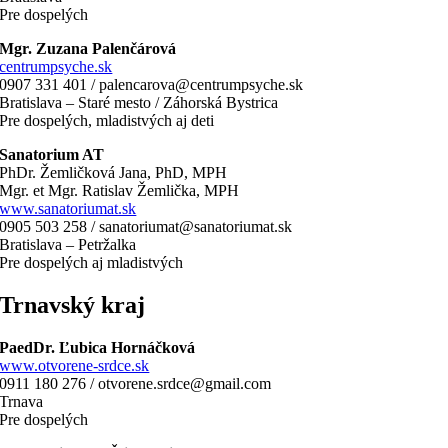
Pre dospelých
Mgr. Zuzana Palenčárová
centrumpsyche.sk
0907 331 401 / palencarova@centrumpsyche.sk
Bratislava – Staré mesto / Záhorská Bystrica
Pre dospelých, mladistvých aj deti
Sanatorium AT
PhDr. Žemličková Jana, PhD, MPH
Mgr. et Mgr. Ratislav Žemlička, MPH
www.sanatoriumat.sk
0905 503 258 / sanatoriumat@sanatoriumat.sk
Bratislava – Petržalka
Pre dospelých aj mladistvých
Trnavský kraj
PaedDr. Ľubica Hornáčková
www.otvorene-srdce.sk
0911 180 276 / otvorene.srdce@gmail.com
Trnava
Pre dospelých