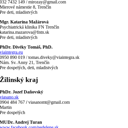
032 7432 149 / mirozay@gmail.com
Mierové námestie 8, Trenčín
Pre deti, mladistvých
Mgr. Katarína Mažárová
Psychiatrická klinika FN Trenčín
katarina.mazarova@fntn.sk
Pre deti, mladistvých
PhDr. Divéky Tomáš, PhD.
viaintegra.eu
0950 890 019 / tomas.diveky@viaintegra.sk
Nám. Sv. Anny 21, Trenčín
Pre dospelých, deti, mladistvých
Žilinský kraj
PhDr. Jozef Daňovský
viasano.sk
0904 484 767
/
viasanomt@gmail.com
Martin
Pre dospelých
MUDr. Andrej Turan
www.facebook.com/nedelene.sk