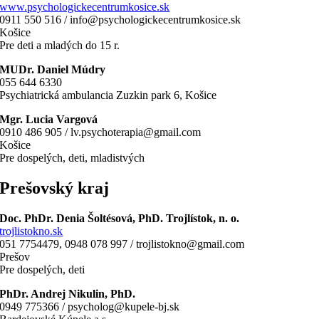
www.psychologickecentrumkosice.sk
0911 550 516 / info@psychologickecentrumkosice.sk
Košice
Pre deti a mladých do 15 r.
MUDr. Daniel Múdry
055 644 6330
Psychiatrická ambulancia Zuzkin park 6, Košice
Mgr. Lucia Vargová
0910 486 905 / lv.psychoterapia@gmail.com
Košice
Pre dospelých, deti, mladistvých
Prešovský kraj
Doc. PhDr. Denia Šoltésová, PhD. Trojlístok, n. o.
trojlistokno.sk
051 7754479, 0948 078 997 / trojlistokno@gmail.com
Prešov
Pre dospelých, deti
PhDr. Andrej Nikulin, PhD.
0949 775366 / psycholog@kupele-bj.sk