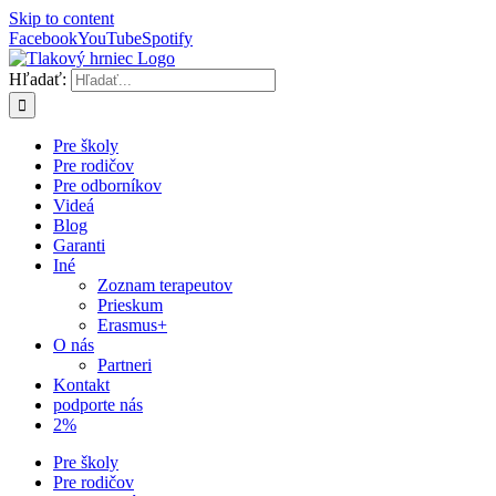
Skip to content
Facebook
YouTube
Spotify
Hľadať:
Pre školy
Pre rodičov
Pre odborníkov
Videá
Blog
Garanti
Iné
Zoznam terapeutov
Prieskum
Erasmus+
O nás
Partneri
Kontakt
podporte nás
2%
Pre školy
Pre rodičov