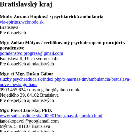
Bratislavský kraj
Mudr. Zuzana Hupková / psychiatrická ambulancia
via-spiritus.webnode.sk
Bratislava
Pre dospelých
Mgr. Zoltán Mátyus / certifikovaný psychoterapeut pracujúci v
poradenstve
poradenstvo.progress@gmail.com
Bratislava II, Ulica svornosti 42
Pre dospelých aj mladistvých
Mgr. et Mgr. Dušan Gábor
sluzby.psycheeduca.sk/index.php/o-nas/nas-tim/ambulancia-bratislava-
nove-mesto-guthaus
0903 455 624 / dusan.gabor@yahoo.co.uk
Nejedlého 39, 84102 Bratislava
Pre dospelých aj mladistvých
Mgr. Pavol Janoško, PhD.
www.satir-institute.sk/2009/01/mgr-pavol-janosko.html
janoskopavol@googlemail.com
Mýtna15, 81107 Bratislava
Pre dospelých aj mladistvých