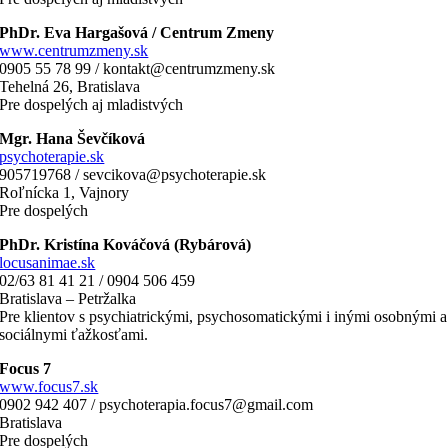
PhDr. Eva Hargašová / Centrum Zmeny
www.centrumzmeny.sk
0905 55 78 99 / kontakt@centrumzmeny.sk
Tehelná 26, Bratislava
Pre dospelých aj mladistvých
Mgr. Hana Ševčíková
psychoterapie.sk
905719768 / sevcikova@psychoterapie.sk
Roľnícka 1, Vajnory
Pre dospelých
PhDr. Kristína Kováčová (Rybárová)
locusanimae.sk
02/63 81 41 21 / 0904 506 459
Bratislava – Petržalka
Pre klientov s psychiatrickými, psychosomatickými i inými osobnými a
sociálnymi ťažkosťami.
Focus 7
www.focus7.sk
0902 942 407 / psychoterapia.focus7@gmail.com
Bratislava
Pre dospelých