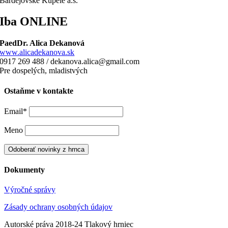
Bardejovské Kúpele a.s.
Iba ONLINE
PaedDr. Alica Dekanová
www.alicadekanova.sk
0917 269 488 / dekanova.alica@gmail.com
Pre dospelých, mladistvých
Ostaňme v kontakte
Email*
Meno
Dokumenty
Výročné správy
Zásady ochrany osobných údajov
Autorské práva 2018-24 Tlakový hrniec