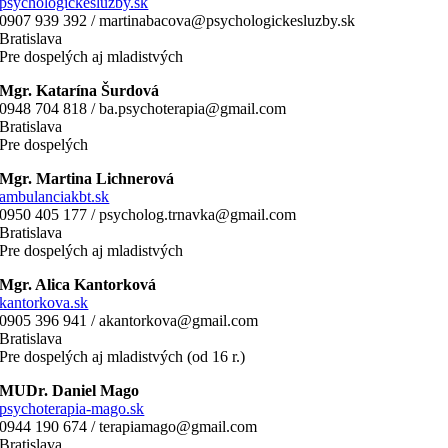
psychologickesluzby.sk
0907 939 392 / martinabacova@psychologickesluzby.sk
Bratislava
Pre dospelých aj mladistvých
Mgr. Katarína Šurdová
0948 704 818 / ba.psychoterapia@gmail.com
Bratislava
Pre dospelých
Mgr. Martina Lichnerová
ambulanciakbt.sk
0950 405 177 / psycholog.trnavka@gmail.com
Bratislava
Pre dospelých aj mladistvých
Mgr. Alica Kantorková
kantorkova.sk
0905 396 941 / akantorkova@gmail.com
Bratislava
Pre dospelých aj mladistvých (od 16 r.)
MUDr. Daniel Mago
psychoterapia-mago.sk
0944 190 674 / terapiamago@gmail.com
Bratislava