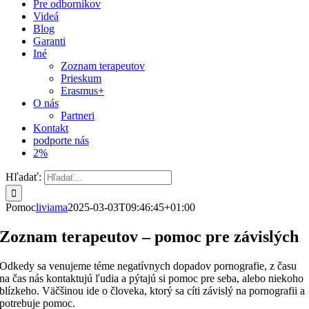
Pre odborníkov
Videá
Blog
Garanti
Iné
Zoznam terapeutov
Prieskum
Erasmus+
O nás
Partneri
Kontakt
podporte nás
2%
Hľadať:
Pomoc
liviama
2025-03-03T09:46:45+01:00
Zoznam terapeutov – pomoc pre závislých
Odkedy sa venujeme téme negatívnych dopadov pornografie, z času
na čas nás kontaktujú ľudia a pýtajú si pomoc pre seba, alebo niekoho
blízkeho. Väčšinou ide o človeka, ktorý sa cíti závislý na pornografii a
potrebuje pomoc.