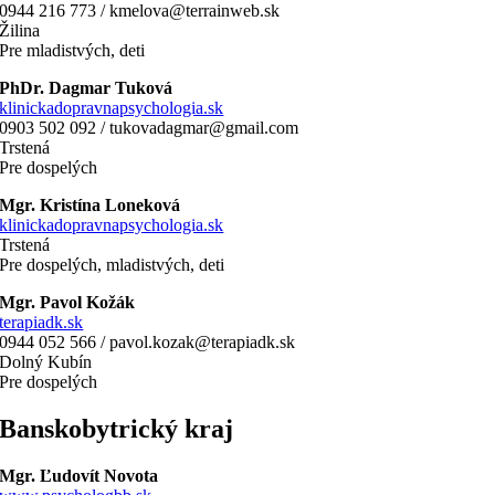
0944 216 773 / kmelova@terrainweb.sk
Žilina
Pre mladistvých, deti
PhDr. Dagmar Tuková
klinickadopravnapsychologia.sk
0903 502 092 / tukovadagmar@gmail.com
Trstená
Pre dospelých
Mgr. Kristína Loneková
klinickadopravnapsychologia.sk
Trstená
Pre dospelých, mladistvých, deti
Mgr. Pavol Kožák
terapiadk.sk
0944 052 566 / pavol.kozak@terapiadk.sk
Dolný Kubín
Pre dospelých
Banskobytrický kraj
Mgr. Ľudovít Novota