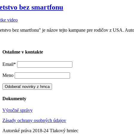
etstvo bez smartfonu
átke video
etstvo bez smartfonu" je názov tejto kampane pre rodičov z USA. Aut
Ostaňme v kontakte
Email*
Meno
Dokumenty
Výročné správy
Zásady ochrany osobných údajov
Autorské práva 2018-24 Tlakový hrniec