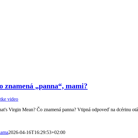
o znamená „panna“, mami?
átke video
at's Virgin Mean? Čo znamená panna? Vtipná odpoveď na dcérinu otázk
viama
2026-04-16T16:29:53+02:00