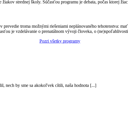
akov strednej školy. Súčasťou programu je debata, počas ktorej žiaci d
tov prevedie troma možnými riešeniami neplánovaného tehotenstva: mať d
sťou je vzdelávanie o prenatálnom vývoji človeka, o (ne)spoľahlivosti 
Pozri všetky programy
, nech by sme sa akokoľvek cítili, naša hodnota [...]