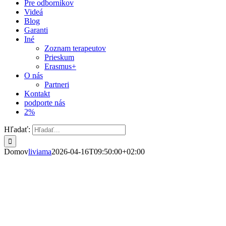
Pre odborníkov
Videá
Blog
Garanti
Iné
Zoznam terapeutov
Prieskum
Erasmus+
O nás
Partneri
Kontakt
podporte nás
2%
Hľadať:
Domov
liviama
2026-04-16T09:50:00+02:00