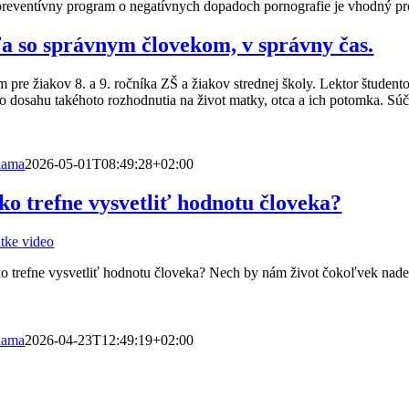
reventívny program o negatívnych dopadoch pornografie je vhodný pre ži
a so správnym človekom, v správny čas.
 pre žiakov 8. a 9. ročníka ZŠ a žiakov strednej školy. Lektor študen
o dosahu takéhoto rozhodnutia na život matky, otca a ich potomka. Súča
viama
2026-05-01T08:49:28+02:00
ko trefne vysvetliť hodnotu človeka?
átke video
o trefne vysvetliť hodnotu človeka? Nech by nám život čokoľvek nadelil
viama
2026-04-23T12:49:19+02:00