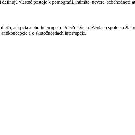
efinujú vlastné postoje k pornografii, intimite, nevere, sebahodnote a
ieťa, adopcia alebo interrupcia. Pri všetkých riešeniach spolu so žiak
antikoncepcie a o skutočnostiach interrupcie.