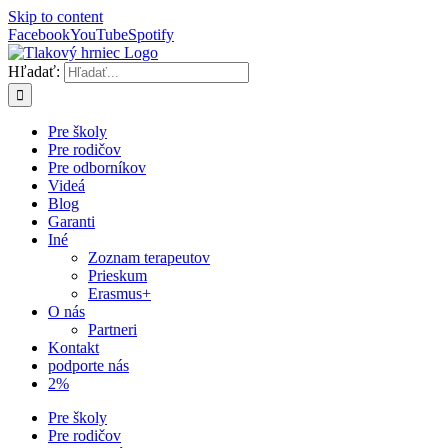
Skip to content
Facebook
YouTube
Spotify
Hľadať:
Pre školy
Pre rodičov
Pre odborníkov
Videá
Blog
Garanti
Iné
Zoznam terapeutov
Prieskum
Erasmus+
O nás
Partneri
Kontakt
podporte nás
2%
Pre školy
Pre rodičov