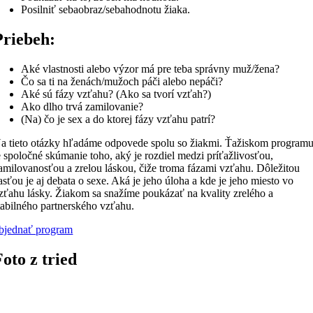
Posilniť sebaobraz/sebahodnotu žiaka.
Priebeh:
Aké vlastnosti alebo výzor má pre teba správny muž/žena?
Čo sa ti na ženách/mužoch páči alebo nepáči?
Aké sú fázy vzťahu? (Ako sa tvorí vzťah?)
Ako dlho trvá zamilovanie?
(Na) čo je sex a do ktorej fázy vzťahu patrí?
a tieto otázky hľadáme odpovede spolu so žiakmi. Ťažiskom program
e spoločné skúmanie toho, aký je rozdiel medzi príťažlivosťou,
amilovanosťou a zrelou láskou, čiže troma fázami vzťahu. Dôležitou
asťou je aj debata o sexe. Aká je jeho úloha a kde je jeho miesto vo
zťahu lásky. Žiakom sa snažíme poukázať na kvality zrelého a
tabilného partnerského vzťahu.
bjednať program
Foto z tried