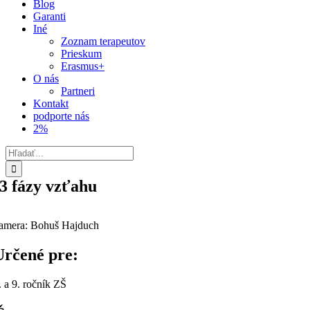
Blog
Garanti
Iné
Zoznam terapeutov
Prieskum
Erasmus+
O nás
Partneri
Kontakt
podporte nás
2%
Hľadať:
3 fázy vzťahu
amera: Bohuš Hajduch
Určené pre:
. a 9. ročník ZŠ