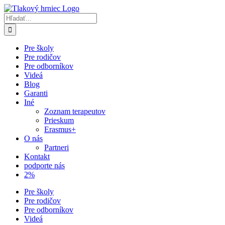
Skip
Facebook
YouTube
Spotify
to
Hľadať:
content
Pre školy
Pre rodičov
Pre odborníkov
Videá
Blog
Garanti
Iné
Zoznam terapeutov
Prieskum
Erasmus+
O nás
Partneri
Kontakt
podporte nás
2%
Pre školy
Pre rodičov
Pre odborníkov
Videá