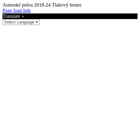
Autorské práva 2018-24 Tlakový hrniec
Facebook
YouTube
Spotify
Page load link
Translate »
Go
to
Top