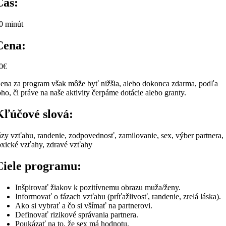
Čas:
0 minút
Cena:
0€
ena za program však môže byť nižšia, alebo dokonca zdarma, podľa
oho, či práve na naše aktivity čerpáme dotácie alebo granty.
Kľúčové slová:
ázy vzťahu, randenie, zodpovednosť, zamilovanie, sex, výber partnera,
oxické vzťahy, zdravé vzťahy
Ciele programu:
Inšpirovať žiakov k pozitívnemu obrazu muža/ženy.
Informovať o fázach vzťahu (príťažlivosť, randenie, zrelá láska).
Ako si vybrať a čo si všímať na partnerovi.
Definovať rizikové správania partnera.
Poukázať na to, že sex má hodnotu.