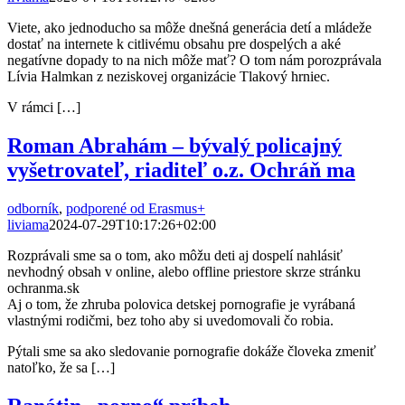
Viete, ako jednoducho sa môže dnešná generácia detí a mládeže
dostať na internete k citlivému obsahu pre dospelých a aké
negatívne dopady to na nich môže mať? O tom nám porozprávala
Lívia Halmkan z neziskovej organizácie Tlakový hrniec.
V rámci […]
Roman Abrahám – bývalý policajný
vyšetrovateľ, riaditeľ o.z. Ochráň ma
odborník
,
podporené od Erasmus+
liviama
2024-07-29T10:17:26+02:00
Rozprávali sme sa o tom, ako môžu deti aj dospelí nahlásiť
nevhodný obsah v online, alebo offline priestore skrze stránku
ochranma.sk
Aj o tom, že zhruba polovica detskej pornografie je vyrábaná
vlastnými rodičmi, bez toho aby si uvedomovali čo robia.
Pýtali sme sa ako sledovanie pornografie dokáže človeka zmeniť
natoľko, že sa […]