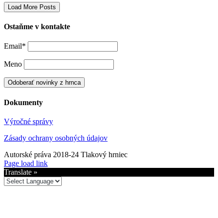
Load More Posts
Ostaňme v kontakte
Email*
Meno
Dokumenty
Výročné správy
Zásady ochrany osobných údajov
Autorské práva 2018-24 Tlakový hrniec
Facebook
YouTube
Spotify
Page load link
Translate »
Go
to
Top