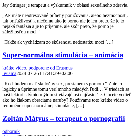
Jay Stringer je terapeut a výskumník v oblasti sexuálneho zdravia.
„Ak máte neadresované príbehy ponižovania, alebo bezmocnosti,
tak príťažlivosť k niečomu ako je porno nie je len preto, že je to
nejaká fantázia a je to príjemné, ale skôr preto, že porno je
záležitosťou moci.“
„Takže ak vychádzam zo skúsenosti nedostatku moci […]
Super-normálna stimulácia – animácia
krátke video
,
podporené od Erasmus+
liviama
2024-07-26T17:41:39+02:00
„Keď budem mať skutočný sex, prestanem s pornom.“ Znie to
logicky a úprimne tomu verí mnoho mladých ľudí… V triedach sa
naši lektori s týmto mýtom stretávajú asi najčastejšie. Chcete vedieť
ako ho žiakom obraciame naruby? Používame toto krátke video o
fenoméne super-normálnej stimulácie, […]
Zoltán Mátyus – terapeut o pornografii
odborník