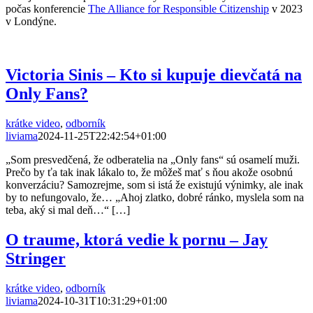
počas konferencie
The Alliance for Responsible Citizenship
v 2023
v Londýne.
Victoria Sinis – Kto si kupuje dievčatá na
Only Fans?
krátke video
,
odborník
liviama
2024-11-25T22:42:54+01:00
„Som presvedčená, že odberatelia na „Only fans“ sú osamelí muži.
Prečo by ťa tak inak lákalo to, že môžeš mať s ňou akože osobnú
konverzáciu? Samozrejme, som si istá že existujú výnimky, ale inak
by to nefungovalo, že… „Ahoj zlatko, dobré ránko, myslela som na
teba, aký si mal deň…“ […]
O traume, ktorá vedie k pornu – Jay
Stringer
krátke video
,
odborník
liviama
2024-10-31T10:31:29+01:00