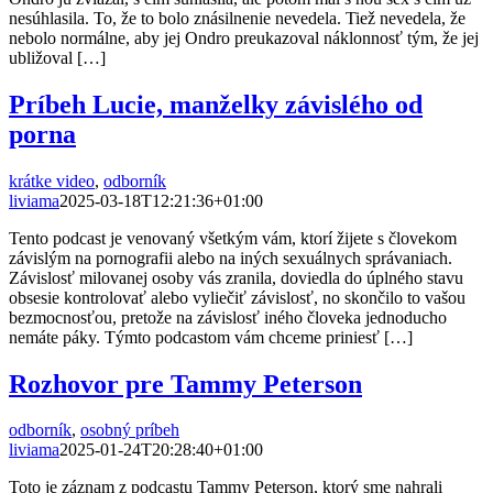
nesúhlasila. To, že to bolo znásilnenie nevedela. Tiež nevedela, že
nebolo normálne, aby jej Ondro preukazoval náklonnosť tým, že jej
ubližoval […]
Príbeh Lucie, manželky závislého od
porna
krátke video
,
odborník
liviama
2025-03-18T12:21:36+01:00
Tento podcast je venovaný všetkým vám, ktorí žijete s človekom
závislým na pornografii alebo na iných sexuálnych správaniach.
Závislosť milovanej osoby vás zranila, doviedla do úplného stavu
obsesie kontrolovať alebo vyliečiť závislosť, no skončilo to vašou
bezmocnosťou, pretože na závislosť iného človeka jednoducho
nemáte páky. Týmto podcastom vám chceme priniesť […]
Rozhovor pre Tammy Peterson
odborník
,
osobný príbeh
liviama
2025-01-24T20:28:40+01:00
Toto je záznam z podcastu Tammy Peterson, ktorý sme nahrali