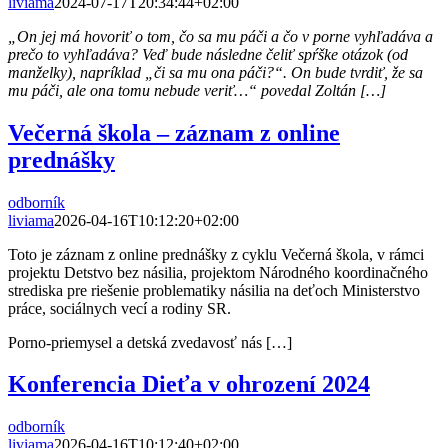
liviama
2024-07-17T20:34:44+02:00
„On jej má hovoriť o tom, čo sa mu páči a čo v porne vyhľadáva a
prečo to vyhľadáva? Veď bude následne čeliť spŕške otázok (od
manželky), napríklad „či sa mu ona páči?“. On bude tvrdiť, že sa
mu páči, ale ona tomu nebude veriť…“ povedal Zoltán […]
Večerná škola – záznam z online
prednášky
odborník
liviama
2026-04-16T10:12:20+02:00
Toto je záznam z online prednášky z cyklu Večerná škola, v rámci
projektu Detstvo bez násilia, projektom
Národného koordinačného
strediska pre riešenie problematiky násilia na deťoch Ministerstvo
práce, sociálnych vecí a rodiny SR.
Porno-priemysel a detská zvedavosť nás […]
Konferencia Dieťa v ohrození 2024
odborník
liviama
2026-04-16T10:12:40+02:00