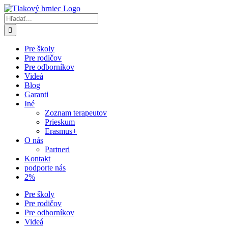
Skip
Facebook
YouTube
Spotify
to
Hľadať:
content
Pre školy
Pre rodičov
Pre odborníkov
Videá
Blog
Garanti
Iné
Zoznam terapeutov
Prieskum
Erasmus+
O nás
Partneri
Kontakt
podporte nás
2%
Pre školy
Pre rodičov
Pre odborníkov
Videá