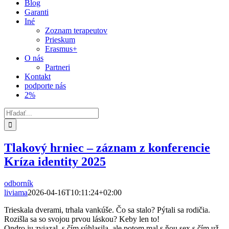
Blog
Garanti
Iné
Zoznam terapeutov
Prieskum
Erasmus+
O nás
Partneri
Kontakt
podporte nás
2%
Hľadať:
Tlakový hrniec – záznam z konferencie
Kríza identity 2025
odborník
liviama
2026-04-16T10:11:24+02:00
Trieskala dverami, trhala vankúše. Čo sa stalo? Pýtali sa rodičia.
Rozišla sa so svojou prvou láskou? Keby len to!
Ondro ju zviazal, s čím súhlasila, ale potom mal s ňou sex s čím už