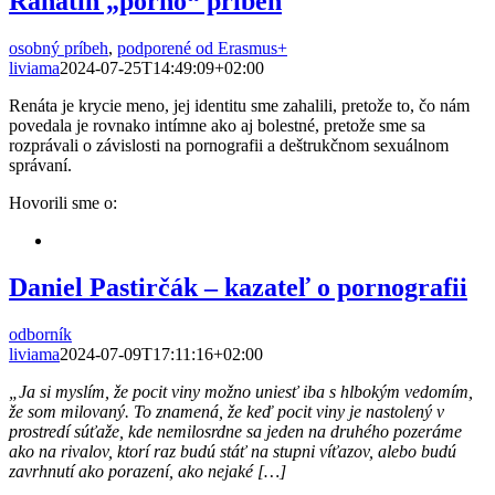
Ranátin „porno“ príbeh
osobný príbeh
,
podporené od Erasmus+
liviama
2024-07-25T14:49:09+02:00
Renáta je krycie meno, jej identitu sme zahalili, pretože to, čo nám
povedala je rovnako intímne ako aj bolestné, pretože sme sa
rozprávali o závislosti na pornografii a deštrukčnom sexuálnom
správaní.
Hovorili sme o:
Daniel Pastirčák – kazateľ o pornografii
odborník
liviama
2024-07-09T17:11:16+02:00
„Ja si myslím, že pocit viny možno uniesť iba s hlbokým vedomím,
že som milovaný.
To znamená, že keď pocit viny je nastolený v
prostredí súťaže, kde nemilosrdne sa jeden na druhého pozeráme
ako na rivalov, ktorí raz budú stáť na stupni víťazov, alebo budú
zavrhnutí ako porazení, ako nejaké […]